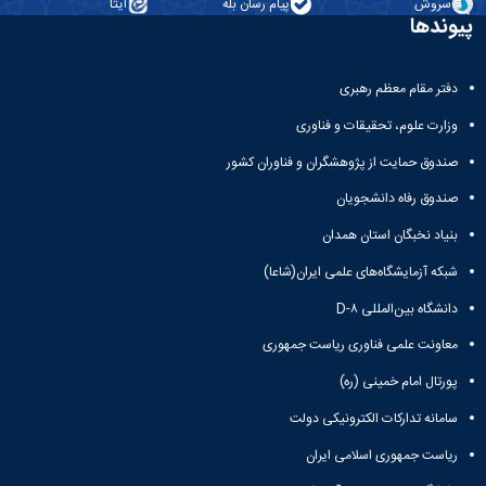
آزمایشگاه
سروش
پیام رسان بله
ایتا
و
پیوندها
میکروب
پایان
شناسی
نامه
آزمایشگاه
ها
دفتر مقام معظم رهبری
تحقیقاتی
ترم
آزمایشگاه
بندی
وزارت علوم، تحقیقات و فناوری
بهداشت
دروس
و
صندوق حمایت از پژوهشگران و فناوران کشور
کنترل
صندوق رفاه دانشجویان
کیفی
مواد
بنیاد نخبگان استان همدان
غذایی
شبکه آزمایشگاه‌های علمی ایران(شاعا)
سالن
تشریح
دانشگاه بین‌المللی D-۸
خدمات
معاونت علمی فناوری ریاست جمهوری
آزمایشگاهی
و
پورتال امام خمینی (ره)
تعرفه
ها
سامانه تدارکات الکترونیکی دولت
نشریات
ریاست جمهوری اسلامی ایران
Avicenna
Veterinary