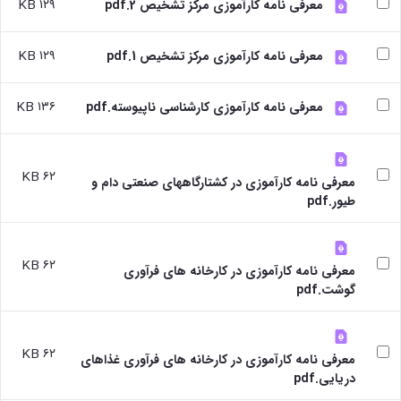
بندی
پژوهشی
۱۲۹ KB
معرفی نامه کارآموزی مرکز تشخیص 2.pdf
آموزشی
ترفیع
و
دروس
بهداشت
آئین
دوره
تحصیلات
و
نامه
۱۲۹ KB
کارشناسی
معرفی نامه کارآموزی مرکز تشخیص 1.pdf
تکمیلی
کنترل
های
فرم
کیفی
پژوهشی
ها
۱۳۶ KB
موادغذایی
معرفی نامه کارآموزی کارشناسی ناپیوسته.pdf
فرم
و
های
آئین
پژوهشی
نامه
کارگاه ها
ها
۶۲ KB
معرفی نامه کارآموزی در کشتارگاههای صنعتی دام و
و
ترم
آزمایشگاه
طیور.pdf
بندی
ها
دروس
آزمایشگاه
تحصیلات
انگل
تکمیلی
۶۲ KB
معرفی نامه کارآموزی در کارخانه های فرآوری
شناسی
فرم
گوشت.pdf
آزمایشگاه
ها
بیوشیمی
و
و
آئین
فیزیولوژی
نامه
۶۲ KB
معرفی نامه کارآموزی در کارخانه های فرآوری غذاهای
آزمایشگاه
ها
دریایی.pdf
پاتولوژی
سمینارها