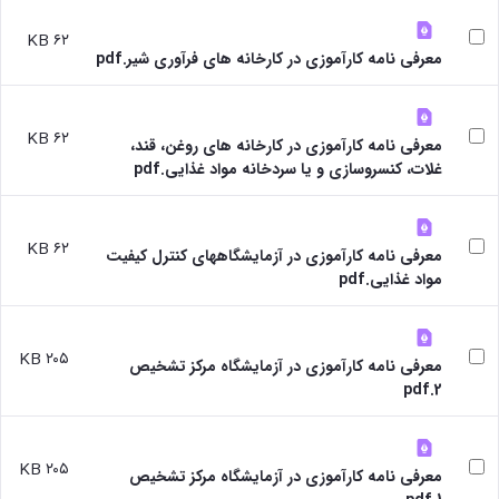
آزمایشگاه
و
میکروب
پایان
۶۲ KB
شناسی
نامه
معرفی نامه کارآموزی در کارخانه های فرآوری شیر.pdf
آزمایشگاه
ها
تحقیقاتی
ترم
آزمایشگاه
بندی
۶۲ KB
بهداشت
معرفی نامه کارآموزی در کارخانه های روغن، قند،
دروس
و
غلات، کنسروسازی و یا سردخانه مواد غذایی.pdf
کنترل
کیفی
مواد
۶۲ KB
معرفی نامه کارآموزی در آزمایشگاههای کنترل کیفیت
غذایی
مواد غذایی.pdf
سالن
تشریح
خدمات
۲۰۵ KB
آزمایشگاهی
معرفی نامه کارآموزی در آزمایشگاه مرکز تشخیص
و
2.pdf
تعرفه
ها
نشریات
۲۰۵ KB
Avicenna
معرفی نامه کارآموزی در آزمایشگاه مرکز تشخیص
Veterinary