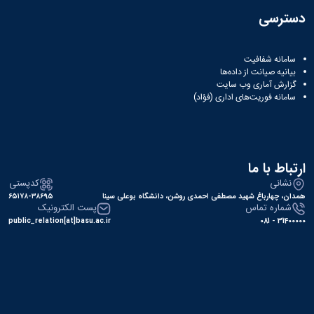
دسترسی
سامانه شفافیت
بیانیه صیانت از داده‌ها
گزارش آماری وب‌ سایت
سامانه فوریت‌های اداری (فؤاد)
ارتباط با ما
نشانی
کدپستی
همدان، چهارباغ شهید مصطفی احمدی روشن، دانشگاه بوعلی سینا
۶۵۱۷۸-۳۸۶۹۵
شماره تماس
پست الکترونیک
public_relation[at]basu.ac.ir
31400000 - 081