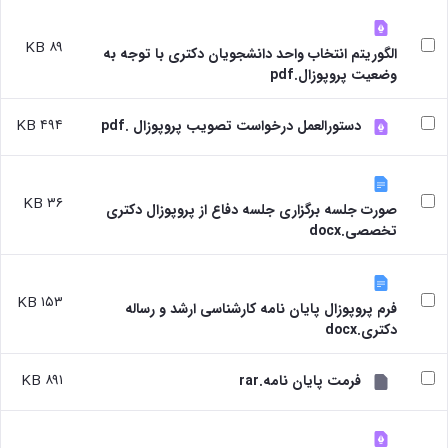
بندی
پژوهشی
آموزشی
ترفیع
و
دروس
بهداشت
آئین
دوره
تحصیلات
۸۹ KB
الگوریتم انتخاب واحد دانشجویان دکتری با توجه به
و
نامه
کارشناسی
تکمیلی
وضعیت پروپوزال.pdf
کنترل
های
فرم
کیفی
پژوهشی
ها
موادغذایی
فرم
۴۹۴ KB
و
دستورالعمل درخواست تصویب پروپوزال .pdf
های
آئین
پژوهشی
نامه
کارگاه ها
ها
۳۶ KB
و
ترم
صورت جلسه برگزاری جلسه دفاع از پروپوزال دکتری
آزمایشگاه
بندی
تخصصی.docx
ها
دروس
آزمایشگاه
تحصیلات
انگل
تکمیلی
۱۵۳ KB
شناسی
فرم پروپوزال پایان نامه کارشناسی ارشد و رساله
فرم
آزمایشگاه
دکتری.docx
ها
بیوشیمی
و
و
آئین
۸۹۱ KB
فرمت پایان نامه.rar
فیزیولوژی
نامه
آزمایشگاه
ها
پاتولوژی
سمینارها