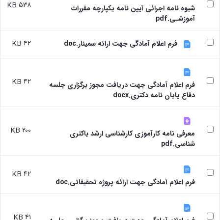
آزمایشگاه
و
۵۳۸ KB
شیوه نامه اجرائی آیین نامه یکپارچه مقررات
میکروب
پایان
آموزشـی.pdf
شناسی
نامه
آزمایشگاه
ها
تحقیقاتی
۴۲ KB
فرم اعلام آمادگی جهت ارائه سمینار.doc
ترم
آزمایشگاه
بندی
بهداشت
دروس
و
۴۲ KB
کنترل
فرم اعلام آمادگی جهت دریافت مجوز برگزاری جلسه
کیفی
دفاع پایان نامه دکتری.docx
مواد
غذایی
سالن
۲۰۰ KB
معرفی نامه کارآموزی کارشناسی ارشد باکتری
تشریح
شناسی.pdf
خدمات
آزمایشگاهی
و
۴۲ KB
تعرفه
فرم اعلام آمادگی جهت ارائه پروژه تحقیقاتی.doc
ها
نشریات
Avicenna
۴۱ KB
Veterinary