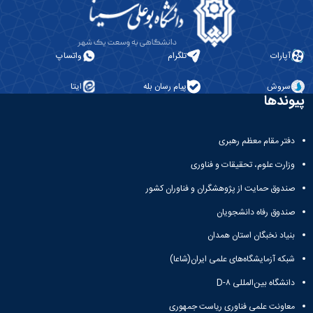
بندی
پژوهشی
آموزشی
ترفیع
و
دروس
بهداشت
آئین
دوره
تحصیلات
و
نامه
کارشناسی
تکمیلی
کنترل
های
آپارات
تلگرام
واتساپ
فرم
کیفی
پژوهشی
ها
موادغذایی
فرم
و
سروش
پیام رسان بله
ایتا
پیوندها
های
آئین
پژوهشی
نامه
کارگاه ها
ها
دفتر مقام معظم رهبری
و
ترم
آزمایشگاه
بندی
وزارت علوم، تحقیقات و فناوری
ها
دروس
آزمایشگاه
صندوق حمایت از پژوهشگران و فناوران کشور
تحصیلات
انگل
تکمیلی
شناسی
صندوق رفاه دانشجویان
فرم
آزمایشگاه
ها
بنیاد نخبگان استان همدان
بیوشیمی
و
و
شبکه آزمایشگاه‌های علمی ایران(شاعا)
آئین
فیزیولوژی
نامه
دانشگاه بین‌المللی D-۸
آزمایشگاه
ها
پاتولوژی
سمینارها
معاونت علمی فناوری ریاست جمهوری