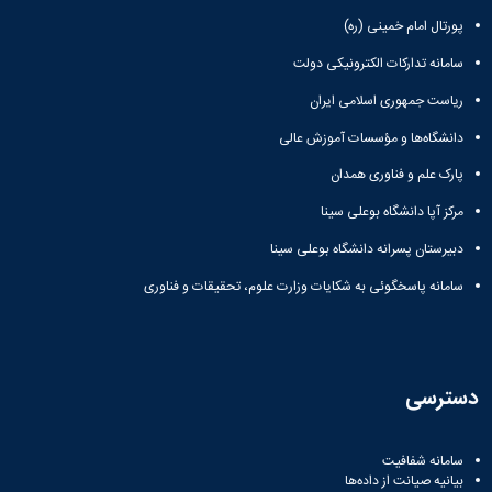
آزمایشگاه
و
میکروب
پورتال امام خمینی (ره)
پایان
شناسی
نامه
سامانه تدارکات الکترونیکی دولت
آزمایشگاه
ها
تحقیقاتی
ریاست جمهوری اسلامی ایران
ترم
آزمایشگاه
بندی
دانشگاه‌ها و مؤسسات آموزش عالی
بهداشت
دروس
و
پارک علم و فناوری همدان
کنترل
کیفی
مرکز آپا دانشگاه بوعلی سینا
مواد
دبیرستان پسرانه دانشگاه بوعلی سینا
غذایی
سالن
سامانه پاسخگوئی به شکایات وزارت علوم، تحقیقات و فناوری
تشریح
خدمات
آزمایشگاهی
و
دسترسی
تعرفه
ها
نشریات
سامانه شفافیت
Avicenna
بیانیه صیانت از داده‌ها
Veterinary