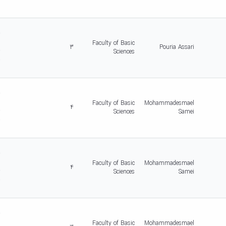
-
5
d
r
c
Faculty of Basic
3
Pouria Assari
r
Sciences
-
5
d
r
c
Faculty of Basic
Mohammadesmael
4
r
Sciences
Samei
-
5
d
r
c
Faculty of Basic
Mohammadesmael
4
r
Sciences
Samei
-
5
d
r
c
Faculty of Basic
Mohammadesmael