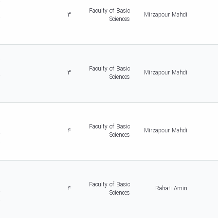
r
c
Faculty of Basic
3
Mirzapour Mahdi
r
Sciences
-
5
d
r
c
Faculty of Basic
3
Mirzapour Mahdi
r
Sciences
-
5
d
r
c
Faculty of Basic
4
Mirzapour Mahdi
r
Sciences
-
5
d
r
c
Faculty of Basic
4
Rahati Amin
r
Sciences
-
5