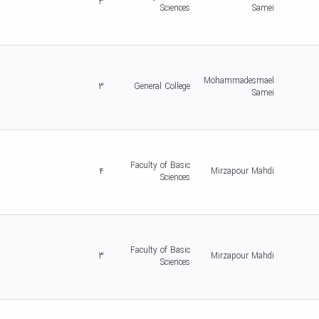
3
r
Sciences
Samei
-
5
d
r
c
Mohammadesmael
3
General College
r
Samei
-
5
d
r
c
Faculty of Basic
4
Mirzapour Mahdi
r
Sciences
-
5
d
r
c
Faculty of Basic
3
Mirzapour Mahdi
r
Sciences
-
5
d