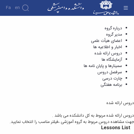
Fa
En
دروس ارائه شده - دانشکده دامپزشکی
درباره گروه
دانشکده
مدیر گروه
درباره
پژوهش
اعضای هیأت علمی
دانشکده
اخبار و اطلاعیه ها
تاریخچه
نشریات
دروس ارائه شده
ریاست
آزمایشگاه ها
دانشکده
سمینارها و پایان نامه ها
آلبوم
سرفصل دروس
عکس
چارت درسی
اطلاعات
برنامه هفتگی
تماس
سازمان
دانشکده
دروس ارائه شده
معاونت
آموزشی
دروس ارائه شده مربوط به کل دانشکده می باشد .
معاونت
جهت مشاهده دروس مربوط به گروه آموزشی ،فیلتر مناسب را انتخاب نمایید.
پژوهشی
Lessons List
و