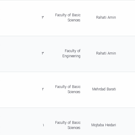
d
r
c
Faculty of Basic
3
Rahati Amin
r
Sciences
-
5
d
r
c
Faculty of
3
Rahati Amin
r
Engineering
-
5
d
r
c
Faculty of Basic
2
Mehrdad Barati
r
Sciences
-
5
d
r
c
Faculty of Basic
1
Mojtaba Heidari
r
Sciences
-