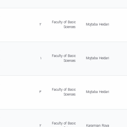
5
d
r
c
Faculty of Basic
2
Mojtaba Heidari
r
Sciences
-
5
d
r
c
Faculty of Basic
1
Mojtaba Heidari
r
Sciences
-
5
d
r
c
Faculty of Basic
3
Mojtaba Heidari
r
Sciences
-
5
d
r
c
Faculty of Basic
2
Karamian Roya