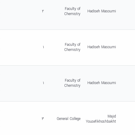
r
c
Faculty of
2
Hadiseh Masoumi
r
Chemistry
-
5
d
r
c
Faculty of
1
Hadiseh Masoumi
r
Chemistry
-
5
d
r
c
Faculty of
1
Hadiseh Masoumi
r
Chemistry
-
5
d
r
c
Majid
3
General College
r
Yousefikhoshbakht
-
5