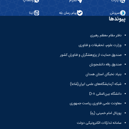
آپارات
تلگرام
واتساپ
تحصیلات
تکمیلی
سروش
پیام رسان بله
ایتا
پیوندها
دفتر مقام معظم رهبری
وزارت علوم، تحقیقات و فناوری
صندوق حمایت از پژوهشگران و فناوران کشور
صندوق رفاه دانشجویان
بنیاد نخبگان استان همدان
شبکه آزمایشگاه‌های علمی ایران(شاعا)
دانشگاه بین‌المللی D-۸
معاونت علمی فناوری ریاست جمهوری
پورتال امام خمینی (ره)
سامانه تدارکات الکترونیکی دولت