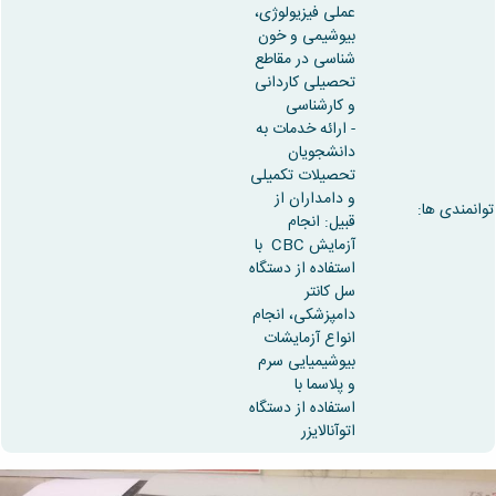
آزمایشگاه
و
عملی فیزیولوژی،
میکروب
پایان
بیوشیمی و خون
شناسی
نامه
شناسی در مقاطع
آزمایشگاه
ها
تحصیلی کاردانی
تحقیقاتی
ترم
و کارشناسی
آزمایشگاه
بندی
- ارائه خدمات به
بهداشت
دروس
دانشجویان
و
تحصیلات تکمیلی
کنترل
و دامداران از
توانمندی ها:
کیفی
قبیل: انجام
مواد
آزمایش CBC با
غذایی
استفاده از دستگاه
سالن
سل کانتر
تشریح
دامپزشکی، انجام
خدمات
انواع آزمایشات
آزمایشگاهی
بیوشیمیایی سرم
و
و پلاسما با
تعرفه
استفاده از دستگاه
ها
اتوآنالایزر
نشریات
Avicenna
Veterinary