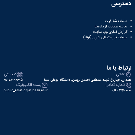
دسترسی
سامانه شفافیت
بیانیه صیانت از داده‌ها
گزارش آماری وب‌ سایت
سامانه فوریت‌های اداری (فؤاد)
ارتباط با ما
نشانی
کدپستی
همدان، چهارباغ شهید مصطفی احمدی روشن، دانشگاه بوعلی سینا
۶۵۱۷۸-۳۸۶۹۵
شماره تماس
پست الکترونیک
public_relation[at]basu.ac.ir
31400000 - 081