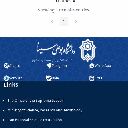
20 Entries
Per Page
Showing 1 to 6 of 6 entries.
Previous
Next
1
Page
Page
Page
Aparat
Telegram
WhatsApp
Soroush
Bale
Eitaa
Links
The Office of the Supreme Leader
Ministry of Science, Research and Technology
Iran National Science Foundation