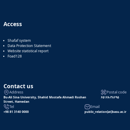
Access
Shafaf system
Data Protection Statement
Website statistical report
Foad128
Contact us
Address
Postal code
Bu-Ali Sina University, Shahid Mostafa Ahmadi Roshan
۶۵۱۷۸-۳۸۶۹۵
Street, Hamedan
Tel
Email
+98 81 3140 0000
public_relation[at]basu.ac.ir