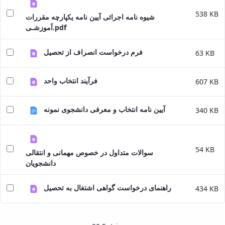
Educational
538 KB
شیوه نامه اجرائی آیین نامه یکپارچه مقررات
and
آموزشـی.pdf
Postgraduate
Studies
Deputy
فرم درخواست انصراف از تحصیل
63 KB
Dean
for
فرآیند انتخاب واحد
607 KB
Research
Affairs
آیین نامه انتخاب و معرفی دانشجوی نمونه
340 KB
54 KB
سوالات متداول در خصوص مهمانی و انتقالی
دانشجویان
راهنمای درخواست گواهی اشتغال به تحصیل
434 KB