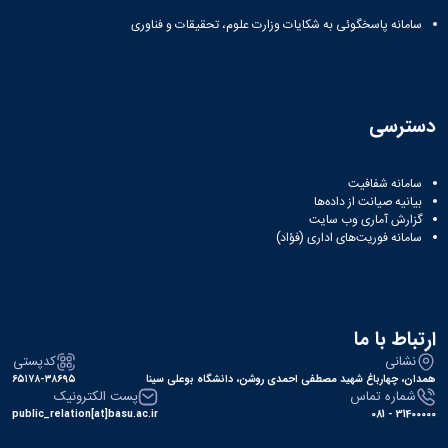
Research
سامانه پاسخگوئی به شکایات وزارت علوم، تحقیقات و فناوری
دسترسی
سامانه شفافیت
بیانیه صیانت از داده‌ها
گزارش آماری وب‌ سایت
سامانه فوریت‌های اداری (فؤاد)
ارتباط با ما
نشانی
کدپستی
همدان، چهارباغ شهید مصطفی احمدی روشن، دانشگاه بوعلی سینا
۶۵۱۷۸-۳۸۶۹۵
شماره تماس
پست الکترونیک
public_relation[at]basu.ac.ir
31400000 - 081