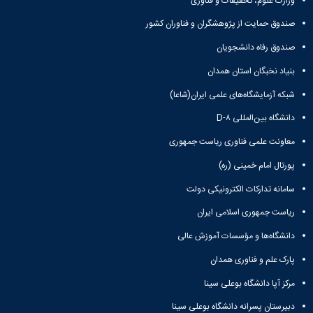
وزارت علوم، تحقیقات و فناوری
آزمایشگاه
و
میکروب
پایان
صندوق حمایت از پژوهشگران و فناوران کشور
شناسی
نامه
آزمایشگاه
صندوق رفاه دانشجویان
ها
تحقیقاتی
ترم
بنیاد نخبگان استان همدان
آزمایشگاه
بندی
بهداشت
دروس
شبکه آزمایشگاه‌های علمی ایران(شاعا)
و
دانشگاه بین‌المللی D-۸
کنترل
کیفی
معاونت علمی فناوری ریاست جمهوری
مواد
غذایی
پورتال امام خمینی (ره)
سالن
سامانه تدارکات الکترونیکی دولت
تشریح
خدمات
ریاست جمهوری اسلامی ایران
آزمایشگاهی
دانشگاه‌ها و مؤسسات آموزش عالی
و
تعرفه
پارک علم و فناوری همدان
ها
نشریات
مرکز آپا دانشگاه بوعلی سینا
Avicenna
دبیرستان پسرانه دانشگاه بوعلی سینا
Veterinary