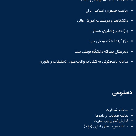
سامانه تدارکات الکترونیکی دولت
آزمایشگاه
و
میکروب
پایان
ریاست جمهوری اسلامی ایران
شناسی
نامه
آزمایشگاه
دانشگاه‌ها و مؤسسات آموزش عالی
ها
تحقیقاتی
ترم
پارک علم و فناوری همدان
آزمایشگاه
بندی
بهداشت
دروس
مرکز آپا دانشگاه بوعلی سینا
و
دبیرستان پسرانه دانشگاه بوعلی سینا
کنترل
کیفی
سامانه پاسخگوئی به شکایات وزارت علوم، تحقیقات و فناوری
مواد
غذایی
سالن
تشریح
خدمات
دسترسی
آزمایشگاهی
و
سامانه شفافیت
تعرفه
بیانیه صیانت از داده‌ها
ها
گزارش آماری وب‌ سایت
نشریات
سامانه فوریت‌های اداری (فؤاد)
Avicenna
Veterinary