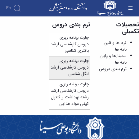
En
تحصیلات
ترم بندی دروس
ترم بندی دروس - دانشکده دامپزشکی
تکمیلی
دانشکده
چارت برنامه ریزی
درباره
آموزش
فرم ها و آئین
آموزش
دانشکده
دروس کارشناسی ارشد
پژوهش
نامه ها
پژوهش
تقویم
تاریخچه
باکتری شناسی
افراد
اساتید
سمینارها و پایان
اولویت
گروه
ریاست
آموزشی
چارت برنامه ریزی
اساتید
نامه ها
های
های
دروس
دانشکده
دروس کارشناسی ارشد
آموزشی
دانشکده
ترم بندی دروس
پژوهشی
ارائه
رؤسای
گروه
انگل شناسی
اساتید
نمایه
شده
پیشین
های
بازنشسته
های
دوره
آلبوم
چارت برنامه ریزی
آموزشی
کاردانی
معتبر
کارکنان
عکس
دروس کارشناسی ارشد
گروه
فرم
علمی
اطلاعات
رشته بهداشت و کنترل
آموزشی
ها
هفته
تماس
کیفی مواد غذایی
پاتوبیولوژی
و
پژوهش
سازمان
گروه
آئین
آئین
دانشکده
آموزشی
نامه ها
نامه
معاونت
علوم
و
ها
آموزشی
درمانگاهی
فرآیندها
ترم
معاونت
گروه
کمیته