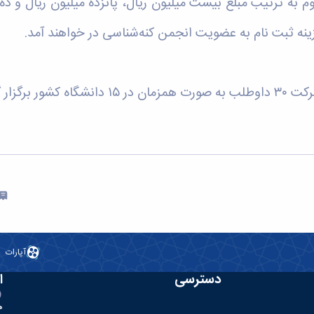
نفرات اول تا سوم به ترتیب مبلغ بیست میلیون ریال، پانزده میلیون ر
آپارات
دسترسی
ا
ه