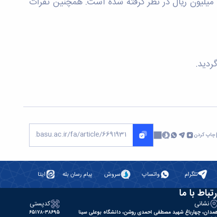
یال و ده میلیون ریال در نظر گرفته شده است. همچنین نفرات
چاپ کردن
تلگرام
واتساپ
سروش
پیام رسان بله
ایتا
رتباط با ما
نشانی
کدپستی
مدان، چهارباغ شهید مصطفی احمدی روشن، دانشگاه بوعلی سینا
۶۵۱۷۸-۳۸۶۹۵