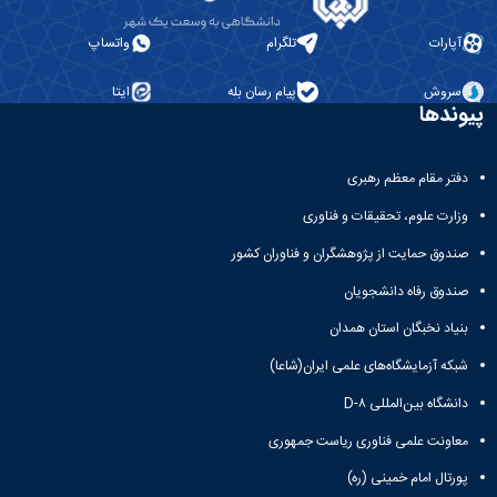
آزمایشگاه
و
میکروب
پایان
آپارات
تلگرام
واتساپ
شناسی
نامه
آزمایشگاه
ها
سروش
پیام رسان بله
ایتا
تحقیقاتی
ترم
پیوندها
آزمایشگاه
بندی
بهداشت
دروس
و
دفتر مقام معظم رهبری
کنترل
کیفی
وزارت علوم، تحقیقات و فناوری
مواد
صندوق حمایت از پژوهشگران و فناوران کشور
غذایی
سالن
صندوق رفاه دانشجویان
تشریح
بنیاد نخبگان استان همدان
خدمات
آزمایشگاهی
شبکه آزمایشگاه‌های علمی ایران(شاعا)
و
تعرفه
دانشگاه بین‌المللی D-۸
ها
معاونت علمی فناوری ریاست جمهوری
نشریات
Avicenna
پورتال امام خمینی (ره)
Veterinary