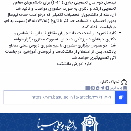
بندی
پژوهشی
نیمسال دوم سال تحصیلی جاری (4042) برای دانشجویان مقاطع
آموزشی
ترفیع
و
دروس
تحصیلی ارشد و دکتری به صورت حضوری موافقت و تاکید شد
بهداشت
آئین
دوره
تحصیلات
آن‌دسته از دانشجویان تحصیلات تکمیلی که درخواست حذف نیم‌سال
و
نامه
کارشناسی
تکمیلی
بدون احتساب داشته‌اند، حداکثر تا تاریخ (1405/۰۳/15) نسبت به لغو
کنترل
های
فرم
درخواست اقدام کنند.
کیفی
پژوهشی
ها
کلیه کلاس‌ها و امتحانات دانشجویان مقاطع کاردانی، کارشناسی و
موادغذایی
فرم
و
دکتری حرفه‌ای دامپزشکی همچنان به‌صورت مجازی برگزار خواهد
های
آئین
شد. در‌خصوص برگزاری حضوری یا غیر‌حضوری دروس عملی مقاطع
پژوهشی
نامه
یادشده، پس از استعلام از دانشکده‌ها و گروه‌های آموزشی، در جلسات
کارگاه ها
ها
آتی تصمیم‌گیری خواهد شد.
و
ترم
اداره آموزش دانشکده
آزمایشگاه
بندی
ها
دروس
آزمایشگاه
تحصیلات
اشتراک گذاری
انگل
تکمیلی
چاپ کردن
شناسی
فرم
آزمایشگاه
ها
بیوشیمی
و
و
آئین
فیزیولوژی
نامه
آزمایشگاه
ها
پاتولوژی
سمینارها