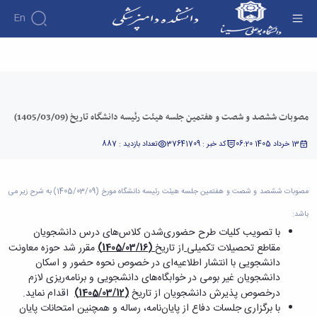
En
دانشکده
مصوبات ششصد و شصت و هفتمین جلسه هیئت
درباره
آموزش
رئیسه دانشگاه تاریخ (1405/03/09) - دانشکده
آموزش
دانشکده
پژوهش
دامپزشکی
پژوهش
تقویم
تاریخچه
افراد
مصوبات ششصد و شصت و هفتمین جلسه هیئت رئیسه دانشگاه تاریخ (1405/03/09)
اساتید
اولویت
گروه
ریاست
آموزشی
اساتید
های
های
دروس
دانشکده
13 خرداد 1405 06:20
کد خبر : 37641709
تعداد بازدید : 887
آموزشی
دانشکده
پژوهشی
ارائه
رؤسای
گروه
اساتید
نمایه
شده
پیشین
های
بازنشسته
های
دوره
آلبوم
مصوبات ششصد و شصت و هفتمین جلسه هیئت رئیسه دانشگاه مورخ (1405/03/09) به شرح زیر می
آموزشی
کاردانی
معتبر
کارکنان
عکس
گروه
فرم
باشد:
علمی
اطلاعات
آموزشی
ها
هفته
با تصویب کلیات طرح حضوری‌شدن کلاس‌های درس دانشجویان
تماس
پاتوبیولوژی
و
پژوهش
سازمان
مقاطع تحصیلات تکمیلی
از تاریخ
(1405/03/16)
مقرر شد حوزه معاونت
گروه
آئین
آئین
دانشکده
دانشجویی با انتشار اطلاعیه‌ای در خصوص نحوه حضور و اسکان
آموزشی
نامه ها
نامه
معاونت
دانشجویان غیر بومی در خوابگاه‌های دانشجویی و برنامه‌ریزی لازم
علوم
و
ها
آموزشی
درخصوص پذیرش دانشجویان از
تاریخ
(1405/03/12)
اقدام نماید.
درمانگاهی
فرآیندها
ترم
معاونت
با برگزاری جلسات دفاع از پایان‌نامه، رساله و همچنین امتحانات پایان
گروه
کمیته