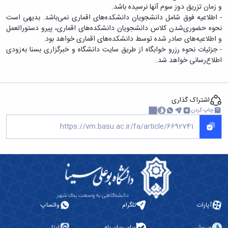
آزمایشگاه
و
و زمان تزریق دوز سوم آنها نرسیده باشد.
میکروب
پایان
- اطلاعیه فوق شامل دانشجویان دانشکده‌های اقماری نمی‌باشد. بدیهی است
شناسی
نامه
نحوه حضوری‌شدن کلاس دانشجویان دانشکده‌های اقماری، پیرو دستورالعمل
آزمایشگاه
ها
و اطلاعیه‌های صادر شده توسط دانشکده‌های اقماری خواهد بود.
تحقیقاتی
ترم
- جزئیات نحوه رزرو خوابگاه از طریق سایت دانشگاه و خبرگزاری بسنا به‌زودی
آزمایشگاه
بندی
اطلاع‌رسانی خواهد شد.
بهداشت
دروس
و
کنترل
کیفی
اشتراک گذاری
مواد
چاپ کردن
غذایی
سالن
تشریح
خدمات
آزمایشگاهی
و
تعرفه
ها
نشریات
آپارات
تلگرام
واتساپ
Avicenna
Veterinary
سروش
پیام رسان بله
ایتا