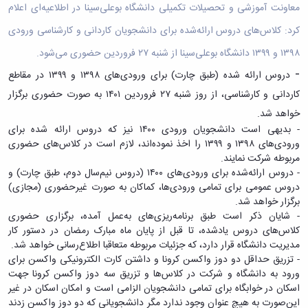
بندی
پژوهشی
معاونت آموزشی و تحصیلات تکمیلی دانشگاه بوعلی‌سینا در اطلاعیه‌ای اعلام
آموزشی
ترفیع
و
دروس
بهداشت
آئین
کرد: کلاس‌های دروس ارائه‌شده برای دانشجویان کاردانی و کارشناسی ورودی
دوره
تحصیلات
و
نامه
کارشناسی
تکمیلی
۱۳۹۸ و ۱۳۹۹ دانشگاه بوعلی‌سینا از شنبه ۲۷ فروردین حضوری می‌شود.
کنترل
های
فرم
کیفی
پژوهشی
ها
-
دروس ارائه شده (طبق چارت) برای ورودی‌های ۱۳۹۸ و ۱۳۹۹ در مقاطع
موادغذایی
فرم
و
کاردانی و کارشناسی، از روز شنبه ۲۷ فروردین ۱۴۰۱ به صورت حضوری برگزار
های
آئین
خواهد شد.
پژوهشی
نامه
کارگاه ها
- بدیهی است دانشجویان ورودی ۱۴۰۰ نیز که دروس ارائه شده برای
ها
و
ورودی‌های ۱۳۹۸ و ۱۳۹۹ را اخذ نموده‌اند، لازم است در کلاس‌های حضوری
ترم
آزمایشگاه
مربوطه شرکت نمایند.
بندی
ها
- دروس ارائه‌شده برای ورودی‌های ۱۴۰۰ (دروس نیم‌سال دوم، طبق چارت) و
دروس
آزمایشگاه
تحصیلات
دروس عمومی برای تمامی ورودی‌ها، کماکان به صورت غیرحضوری (مجازی)
انگل
تکمیلی
برگزار خواهد شد.
شناسی
فرم
- شایان ذکر است طبق برنامه‌ریزی‌های به‌عمل آمده، برگزاری حضوری
آزمایشگاه
ها
کلاس‌های دروس یادشده، تا قبل از پایان ماه مبارک رمضان در دستور کار
بیوشیمی
و
مدیریت دانشگاه قرار دارد، که جزئیات مربوطه متعاقبا اطلاع‌رسانی خواهد شد.
و
آئین
- تزریق حداقل دو دوز واکسن کرونا و داشتن کارت الکترونیکی واکسن برای
فیزیولوژی
نامه
ورود به دانشگاه و شرکت در کلاس‌ها و تزریق سه دوز واکسن کرونا جهت
آزمایشگاه
ها
اسکان در خوابگاه برای تمامی دانشجویان الزامی است و امکان اسکان در غیر
پاتولوژی
سمینارها
این‌صورت به هیچ عنوان وجود ندارد مگر دانشجویانی که دو دوز واکسن زدند