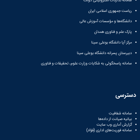
سامانه تدارکات الکترونیکی دولت
آزمایشگاه
و
میکروب
پایان
ریاست جمهوری اسلامی ایران
شناسی
نامه
آزمایشگاه
دانشگاه‌ها و مؤسسات آموزش عالی
ها
تحقیقاتی
ترم
پارک علم و فناوری همدان
آزمایشگاه
بندی
بهداشت
دروس
مرکز آپا دانشگاه بوعلی سینا
و
دبیرستان پسرانه دانشگاه بوعلی سینا
کنترل
کیفی
سامانه پاسخگوئی به شکایات وزارت علوم، تحقیقات و فناوری
مواد
غذایی
سالن
تشریح
خدمات
دسترسی
آزمایشگاهی
و
سامانه شفافیت
تعرفه
بیانیه صیانت از داده‌ها
ها
گزارش آماری وب‌ سایت
نشریات
سامانه فوریت‌های اداری (فؤاد)
Avicenna
Veterinary