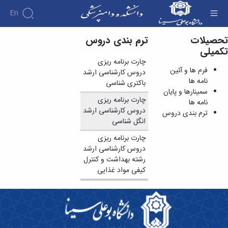
En
تحصیلات
ترم بندی دروس
ترم بندی دروس - دانشکده دامپزشکی
تکمیلی
دانشکده
چارت برنامه ریزی
درباره
آموزش
فرم ها و آئین
آموزش
دانشکده
دروس کارشناسی ارشد
پژوهش
نامه ها
پژوهش
تقویم
تاریخچه
باکتری شناسی
افراد
اساتید
سمینارها و پایان
اولویت
گروه
ریاست
آموزشی
چارت برنامه ریزی
اساتید
نامه ها
های
های
دروس
دانشکده
دروس کارشناسی ارشد
آموزشی
دانشکده
ترم بندی دروس
پژوهشی
ارائه
رؤسای
گروه
انگل شناسی
اساتید
نمایه
شده
پیشین
های
بازنشسته
های
دوره
آلبوم
چارت برنامه ریزی
آموزشی
کاردانی
معتبر
کارکنان
عکس
دروس کارشناسی ارشد
گروه
فرم
علمی
اطلاعات
رشته بهداشت و کنترل
آموزشی
ها
هفته
تماس
کیفی مواد غذایی
پاتوبیولوژی
و
پژوهش
سازمان
گروه
آئین
آئین
دانشکده
آموزشی
نامه ها
نامه
معاونت
علوم
و
ها
آموزشی
درمانگاهی
فرآیندها
ترم
معاونت
گروه
کمیته